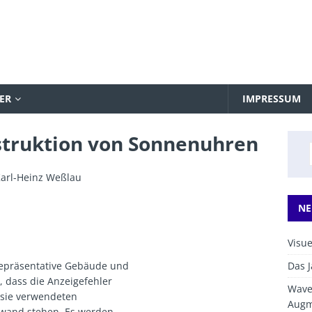
ER
IMPRESSUM
struktion von Sonnenuhren
Karl-Heinz Weßlau
NE
Visu
Das 
repräsentative Gebäude und
, dass die Anzeigefehler
Waveg
 sie verwendeten
Augm
wand stehen. Es werden