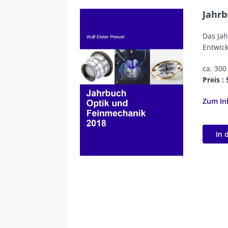
Jahrb
Das Jah
Entwick
ca. 300
Preis :
Zum In
In 